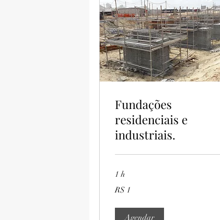
Fundações
residenciais e
industriais.
1 h
1
R$ 1
Real
brasileiro
Agendar