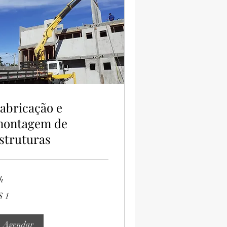
abricação e
ontagem de
struturas
h
$ 1
al
sileiro
Agendar